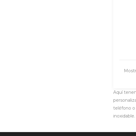
Mostr
Aquí tenem
personaliz
teléfono o 
inoxidable.