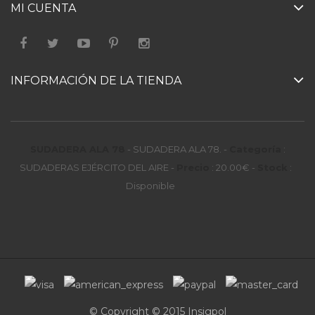
MI CUENTA
INFORMACIÓN DE LA TIENDA
SUDADERA ALA 78
-
SUDADERA ALA 78.
-
Categoría
:
SUDADERAS EJÉRCITO DEL AIRE
-
Precio
:
20.00
€
-
Stock
:
Disponible
© Copyright © 2015 Insigpol