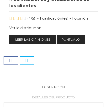
los clientes
(
4
/
5
)
-
1
calificación(es) -
1
opinión
Ver la distribución
LEER LAS OPINIONES
PUNTÚALO
DESCRIPCIÓN
DETALLES DEL PRODUCTO