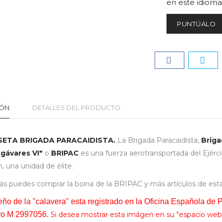
en este idiom
PUNTÚALO
IÓN
DETALLES DEL PRODUCTO
SETA BRIGADA PARACAIDISTA.
La Brigada Paracaidista,
Briga
gávares VI"
o
BRIPAC
es una fuerza aerotransportada del Ejérci
, una unidad de élite.
 puedes comprar la boina de la BRIPAC y más artículos de esta 
eño de la "calavera" esta registrado en la Oficina Española de
o M 2997056.
Si desea mostrar esta imágen en su "espacio web