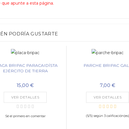
 que apunte a esta página.
IÉN PODRÍA GUSTARTE
ACA BRIPAC PARACAIDÍSTA
PARCHE BRIPAC GA
EJÉRCITO DE TIERRA
15,00 €
7,00 €
VER DETALLES
VER DETALLES
(
5
/
5
) según
3
calificación(es
Sé el primero en comentar