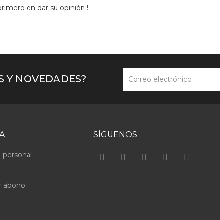
primero en dar su opinión !
AS Y NOVEDADES?
A
SÍGUENOS
 personal
r abono