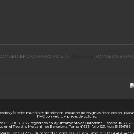
CAMISETA BRIGADA PARACAIDISTA
-
Categoría
:
CAMISETAS BRIPA
rcios y/o redes mundiales de telecomunicación de insignias de colección, placas e
PVC con velcro y placas de policías.
te 09-2008-0177 registrada en Ayuntamiento de Barcelona. España. INSIGPOL 
ito en el Registro Mercantil de Barcelona, Tomo 41933, folio 123, hoja B 396189, i
Parse Time: 0.273 - Number of Queries: 90 - Query Time: 0.20818648634338