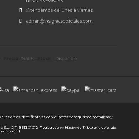
horas: 933536036
:Atendemos de lunes a viernes.
admin@insigniaspoliciales.com
C
-
Precio
:
19.50
€
-
Stock
:
Disponible
 insignias identificativas de vigilantes de seguridad metálicas y
S.L. CIF: B65301012. Registrado en Hacienda Tributaria epigrafe
nscripción 1.